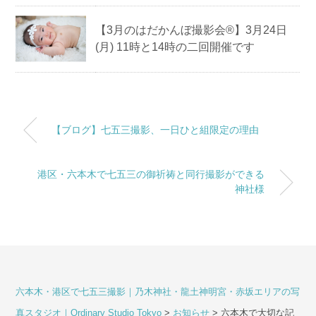
【3月のはだかんぼ撮影会®︎】3月24日
(月) 11時と14時の二回開催です
【ブログ】七五三撮影、一日ひと組限定の理由
港区・六本木で七五三の御祈祷と同行撮影ができる
神社様
六本木・港区で七五三撮影｜乃木神社・龍土神明宮・赤坂エリアの写
真スタジオ｜Ordinary Studio Tokyo
>
お知らせ
>
六本木で大切な記