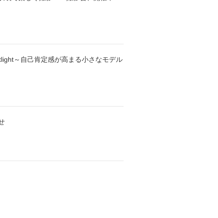
l Spotlight～自己肯定感が高まる小さなモデル
せ