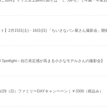
無料ご招待】トリエ京王調布C館そば「てつみち」で卒園・卒業
】2月15日(土)・16日(日) 「ちいさなパン屋さん撮影会」開催！
model Spotlight～自己肯定感が高まる小さなモデルさんの撮影会】
1/29（日）ファミリーDAYキャンペーン｜￥3300（税込み）