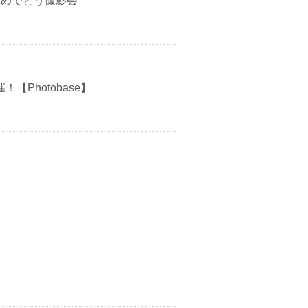
おめでとう撮影会
【Photobase】