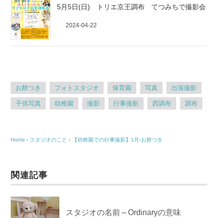
5月5日(日) トリエ京王調布 てつみちで撮影会
2024-04-22
お餅つき
フォトスタジオ
保育園
写真
出張撮影
子供写真
幼稚園
撮影
行事撮影
西調布
調布
Home
›
スタジオのこと
›
【幼稚園での行事撮影】1月-お餅つき
関連記事
スタジオの名前～Ordinaryの意味